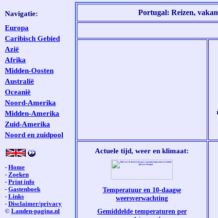
Portugal: Reizen, vakan
Navigatie:
Europa
Caribisch Gebied
Azië
Afrika
Midden-Oosten
Australië
Oceanië
Noord-Amerika
Midden-Amerika
Zuid-Amerika
Noord en zuidpool
Actuele tijd, weer en klimaat:
-
Home
-
Zoeken
-
Print info
-
Gastenboek
Temperatuur en 10-daagse
-
Links
weersverwachting
-
Disclaimer/privacy
Gemiddelde temperaturen per
©
Landen-pagina.nl