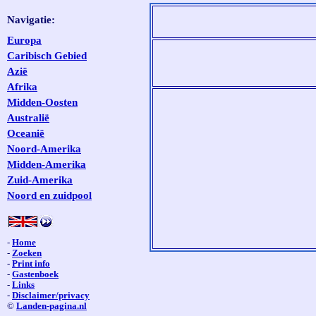
Navigatie:
Europa
Caribisch Gebied
Azië
Afrika
Midden-Oosten
Australië
Oceanië
Noord-Amerika
Midden-Amerika
Zuid-Amerika
Noord en zuidpool
-
Home
-
Zoeken
-
Print info
-
Gastenboek
-
Links
-
Disclaimer/privacy
©
Landen-pagina.nl