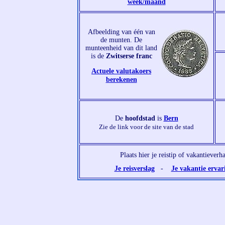
week/maand
Afbeelding van één van
de munten. De
munteenheid van dit land
is de
Zwitserse franc
Actuele valutakoers
berekenen
De
hoofdstad
is
Bern
Zie de link voor de site van de stad
Plaats hier je reistip of vakantieverh
Je reisverslag
-
Je vakantie ervar