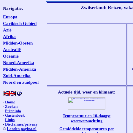
Zwitserland: Reizen, vaka
Navigatie:
Europa
Caribisch Gebied
Azië
Afrika
Midden-Oosten
Australië
Oceanië
Noord-Amerika
Midden-Amerika
Zuid-Amerika
Noord en zuidpool
Actuele tijd, weer en klimaat:
-
Home
-
Zoeken
-
Print info
-
Gastenboek
Temperatuur en 10-daagse
-
Links
weersverwachting
-
Disclaimer/privacy
Gemiddelde temperaturen per
©
Landen-pagina.nl