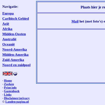
Navigatie:
Plaats hier je r
Europa
Caribisch Gebied
Mail
het (met foto's) e
Azië
Afrika
Midden-Oosten
Australië
Oceanië
Noord-Amerika
Midden-Amerika
Zuid-Amerika
Noord en zuidpool
-
Home
-
Zoeken
-
Print info
-
Gastenboek
-
Links
-
Disclaimer/privacy
©
Landen-pagina.nl