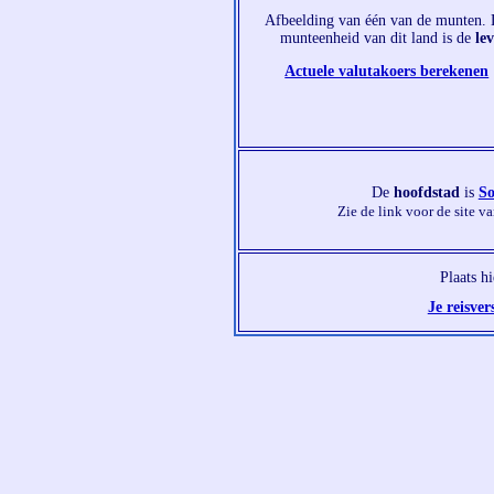
Afbeelding van één van de munten.
munteenheid van dit land is de
lev
Actuele valutakoers berekenen
De
hoofdstad
is
So
Zie de link voor de site v
Plaats h
Je reisver