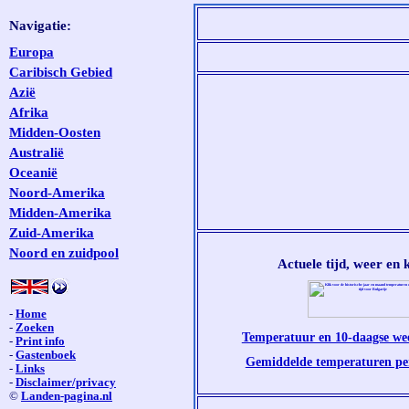
Navigatie:
Europa
Caribisch Gebied
Azië
Afrika
Midden-Oosten
Australië
Oceanië
Noord-Amerika
Midden-Amerika
Zuid-Amerika
Noord en zuidpool
Actuele tijd, weer en 
-
Home
-
Zoeken
Temperatuur en 10-daagse we
-
Print info
-
Gastenboek
Gemiddelde temperaturen p
-
Links
-
Disclaimer/privacy
©
Landen-pagina.nl