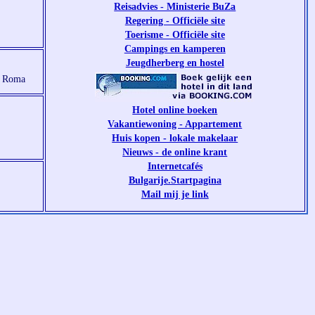
Reisadvies - Ministerie BuZa
Regering - Officiële site
Toerisme - Officiële site
Campings en kamperen
Jeugdherberg en hostel
, Roma
Hotel online boeken
Vakantiewoning - Appartement
Huis kopen - lokale makelaar
Nieuws - de online krant
Internetcafés
Bulgarije.Startpagina
Mail mij je link