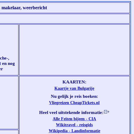
, makelaar, weerbericht
che-,
t en nog
er
KAARTEN:
Kaartje van Bulgarije
Nu gelijk je reis boeken:
Vliegreizen CheapTickets.nl
Heel veel uitstekende informatie:
Alle Feiten bijeen - CIA
Wikitravel - reisgids
Wikipedia - Landinformatie