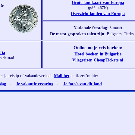
Grote landkaart van Europa
 De
(pdf - 467K)
Overzicht landen van Europa
Nationale feestdag
: 3 maart
De meest gesproken talen zijn
: Bulgaars, Turks
Online nu je reis boeken:
fia
Hotel boeken in Bulgarije
an de stad
Vliegreizen CheapTickets.nl
ier je reistip of vakantieverhaal:
Mail het
en ik zet 'm hier
slag
-
Je vakantie ervaring
-
Je foto's van dit land