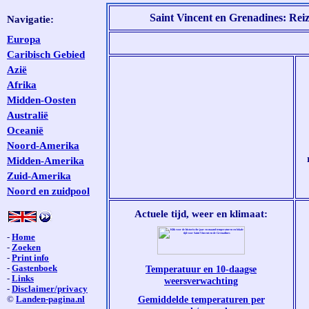
Saint Vincent en Grenadines: Reiz
Navigatie:
Europa
Caribisch Gebied
Azië
Afrika
Midden-Oosten
Australië
Oceanië
Noord-Amerika
Midden-Amerika
Zuid-Amerika
Noord en zuidpool
Actuele tijd, weer en klimaat:
-
Home
-
Zoeken
-
Print info
-
Gastenboek
Temperatuur en 10-daagse
-
Links
weersverwachting
-
Disclaimer/privacy
Gemiddelde temperaturen per
©
Landen-pagina.nl