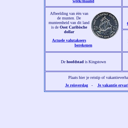
week/maand
Afbeelding van één van
de munten. De
munteenheid van dit land
is de
Oost Caribische
dollar
Actuele valutakoers
berekenen
De
hoofdstad
is Kingstown
Plaats hier je reistip of vakantieverh
Je reisverslag
-
Je vakantie ervar