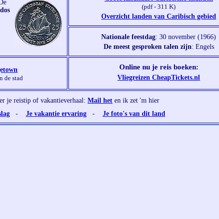
 De
(pdf - 311 K)
dos
Overzicht landen van Caribisch gebied
Nationale feestdag
: 30 november (1966)
De meest gesproken talen zijn
: Engels
Online nu je reis boeken:
getown
Vliegreizen CheapTickets.nl
an de stad
ier je reistip of vakantieverhaal:
Mail het
en ik zet 'm hier
slag
-
Je vakantie ervaring
-
Je foto's van dit land