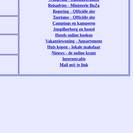
Reisadvies - Ministerie BuZa
Regering - Officiële site
Toerisme - Officiële site
Campings en kamperen
Jeugdherberg en hostel
Hotels online boeken
Vakantiewoning - Appartement
Huis kopen - lokale makelaar
Nieuws - de online krant
Internetcafés
Mail mij je link