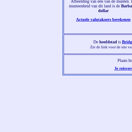
Afbeelding van één van de munten.
munteenheid van dit land is de
Barba
dollar
Actuele valutakoers berekenen
De
hoofdstad
is
Brid
Zie de link voor de site v
Plaats h
Je reisver