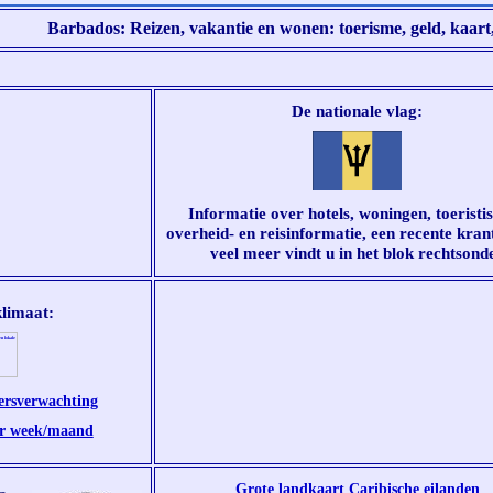
Barbados: Reizen, vakantie en wonen: toerisme, geld, kaart
De nationale vlag:
Informatie over hotels, woningen, toeristis
overheid- en reisinformatie, een recente kran
veel meer vindt u in het blok rechtsond
klimaat:
ersverwachting
er week/maand
Grote landkaart Caribische eilanden