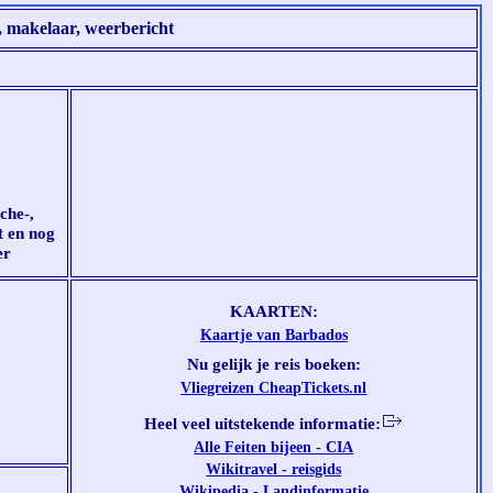
, makelaar, weerbericht
che-,
t en nog
er
KAARTEN:
Kaartje van Barbados
Nu gelijk je reis boeken:
Vliegreizen CheapTickets.nl
Heel veel uitstekende informatie:
Alle Feiten bijeen - CIA
Wikitravel - reisgids
Wikipedia - Landinformatie