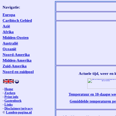
Navigatie:
Europa
Caribisch Gebied
Azië
Afrika
Midden-Oosten
Australië
Oceanië
Noord-Amerika
Midden-Amerika
Zuid-Amerika
Noord en zuidpool
Actuele tijd, weer en 
-
Home
-
Zoeken
Temperatuur en 10-daagse we
-
Print info
-
Gastenboek
Gemiddelde temperaturen p
-
Links
-
Disclaimer/privacy
©
Landen-pagina.nl